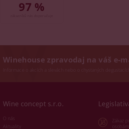
97 %
zákazníků nás doporučuje
Winehouse zpravodaj na váš e-m
Informace o akcích a slevách nebo o chystaných degustacích.
Wine concept s.r.o.
Legislativ
O nás
Zákaz p
Aktuality
osobám 