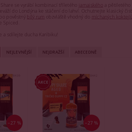
Share se vyrábí kombinací tříletého
jamajského
a pětiletého
váží do Londýna ke stáčení do lahví. Ochutnejte klasický čis
ebo pověstný
bílý rum
obzvláště vhodný do
míchaných koktejl
e Spiced.
 a sdílejte ducha Karibiku!
NEJLEVNĚJŠÍ
NEJDRAŽŠÍ
ABECEDNĚ
Kód:
78439
Kód:
78442
–27 %
–27 %