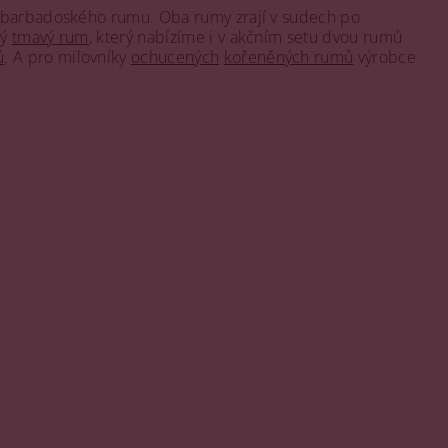
 barbadoského rumu. Oba rumy zrají v sudech po
tý
tmavý rum
, který nabízíme i v akčním setu dvou rumů
ů
. A pro milovníky
ochucených
kořeněných rumů
výrobce