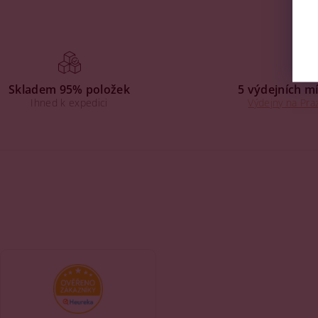
Skladem 95% položek
5 výdejních mí
Ihned k expedici
Výdejny na Praz