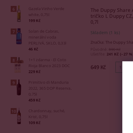
Gazela Vinho Verde
The Duppy Share 
white, 0,75l
tričko L Duppy CZ
199 Kč
0,7l
Solan de Cabras,
Skladem
(1 ks)
minerální voda
Značka:
The Duppy Sha
PERLIVÁ, SKLO, 0,33l
46 Kč
Původně:
890 Kč
Ušetříte
:
241 Kč (–27 %
1+1 zdarma - El Coto
Rioja Blanco 2023 DOC
649 Kč
229 Kč
Primitivo di Manduria
2022, 365 DOP Reserva,
0,75l
459 Kč
Chardonnay, suché,
Krist, 0,75l
109 Kč