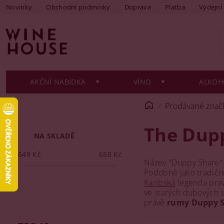
Novinky
Obchodní podmínky
Doprava
Platba
Výdejní
AKČNÍ NABÍDKA
VÍNO
ALKOH
Prodávané znač
The Dup
NA SKLADĚ
649
Kč
650
Kč
Název "Duppy Share" p
Podobně jako tradiční
Karibská
legenda praví
ve starých dubových su
právě
rumy Duppy 