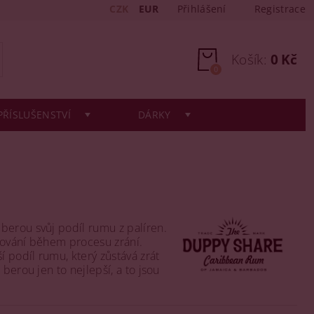
CZK
EUR
Přihlášení
Registrace
Košík:
0 Kč
0
PŘÍSLUŠENSTVÍ
DÁRKY
berou svůj podíl rumu z palíren.
řování během procesu zrání.
 podíl rumu, který zůstává zrát
berou jen to nejlepší, a to jsou