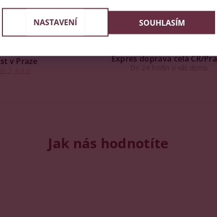
NASTAVENÍ
SOUHLASÍM
Expres doprava celá ČR/Pr
st v Praze
Do 24 hodin u vás doma
e 3, 4 a 6
Jak nás hodnotíte