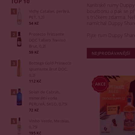
TOP 10
Karibské rumy Duppy 
bourbonu a pak se pře
Vichy Catalan, perlivá,
s tričkem zdarma. N
PET, 1,2l
namíchal Duppy Shar
54 Kč
Prosecco Frizzante
Pijte rum Duppy Share
DOC Tallero Treviso
Brut, 0,2l
59 Kč
NEJPRODÁVANĚJŠÍ
Bottega Gold Prosecco
spumante Brut DOC,
0,2l
112 Kč
Solan de Cabras,
minerální voda
PERLIVÁ, SKLO, 0,75l
72 Kč
Vinho Verde, Messias,
0,75l
195 Kč