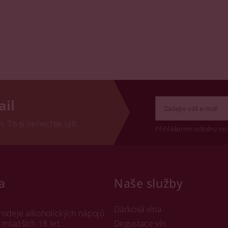
ail
 To si nenechte ujít.
Přihlášením odběru no
a
Naše služby
Dárková vína
rodeje alkoholických nápojů
mladších 18 let.
Degustace vín