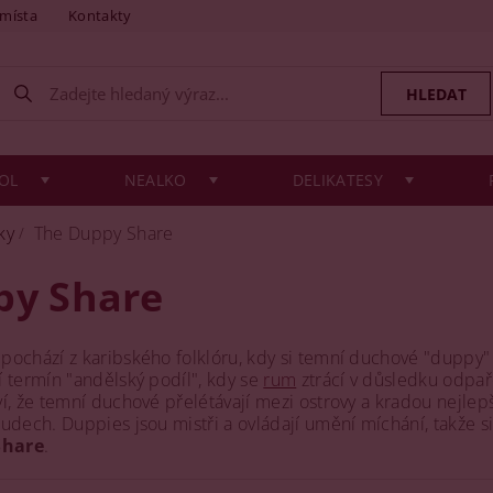
 místa
Kontakty
OL
NEALKO
DELIKATESY
ky
The Duppy Share
py Share
ochází z karibského folklóru, kdy si temní duchové "duppy" 
 termín "andělský podíl", kdy se
rum
ztrácí v důsledku odpa
, že temní duchové přelétávají mezi ostrovy a kradou nejlepší
dech. Duppies jsou mistři a ovládají umění míchání, takže si 
Share
.