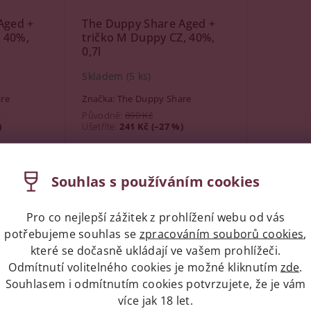
Aged +
The Duppy Share Aged +
, 40%,
tričko M Duppy CZ, 40%,
0,7l
Skladem
(5 ks)
re
Značka:
The Duppy Share
Původně:
890 Kč
)
Ušetříte
:
241 Kč (–27 %)
649 Kč
Souhlas s používáním cookies
Pro co nejlepší zážitek z prohlížení webu od vás
potřebujeme souhlas se
zpracováním souborů cookies
,
které se dočasně ukládají ve vašem prohlížeči.
Odmítnutí volitelného cookies je možné kliknutím
zde
.
Souhlasem i odmítnutím cookies potvrzujete, že je vám
více jak 18 let.