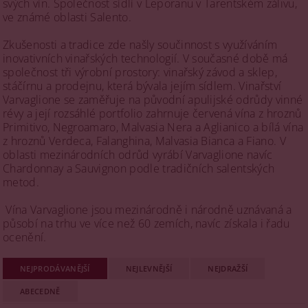
svých vín. Společnost sídlí v Leporanu v Tarentském zálivu,
ve známé oblasti Salento.
Zkušenosti a tradice zde našly součinnost s využíváním
inovativních vinařských technologií. V současné době má
společnost tři výrobní prostory: vinařský závod a sklep,
stáčírnu a prodejnu, která bývala jejím sídlem. Vinařství
Varvaglione se zaměřuje na původní apulijské odrůdy vinné
révy a její rozsáhlé portfolio zahrnuje červená vína z hroznů
Primitivo, Negroamaro, Malvasia Nera a Aglianico a bílá vína
z hroznů Verdeca, Falanghina, Malvasia Bianca a Fiano. V
oblasti mezinárodních odrůd vyrábí Varvaglione navíc
Chardonnay a Sauvignon podle tradičních salentských
metod.
Vína Varvaglione jsou mezinárodně i národně uznávaná a
působí na trhu ve více než 60 zemích, navíc získala i řadu
ocenění.
NEJPRODÁVANĚJŠÍ
NEJLEVNĚJŠÍ
NEJDRAŽŠÍ
ABECEDNĚ