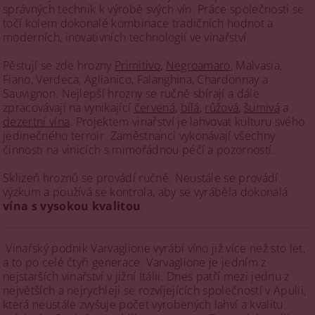
správných technik k výrobě svých vín. Práce společnosti se
točí kolem dokonalé kombinace tradičních hodnot a
moderních, inovativních technologií ve vinařství.
Pěstují se zde hrozny
Primitivo
,
Negroamaro
, Malvasia,
Fiano, Verdeca, Aglianico, Falanghina, Chardonnay a
Sauvignon. Nejlepší hrozny se ručně sbírají a dále
zpracovávají na vynikající
červená
,
bílá
,
růžová
,
šumivá
a
dezertní vína
. Projektem vinařství je lahvovat kulturu svého
jedinečného terroir. Zaměstnanci vykonávají všechny
činnosti na vinicích s mimořádnou péčí a pozorností.
Sklizeň hroznů se provádí ručně. Neustále se provádí
výzkum a používá se kontrola, aby se vyráběla dokonalá
vína s vysokou kvalitou
.
Vinařský podnik Varvaglione vyrábí víno již více než sto let,
a to po celé čtyři generace. Varvaglione je jedním z
nejstarších vinařství v jižní Itálii. Dnes patří mezi jednu z
největších a nejrychleji se rozvíjejících společností v Apulii,
která neustále zvyšuje počet vyrobených lahví a kvalitu