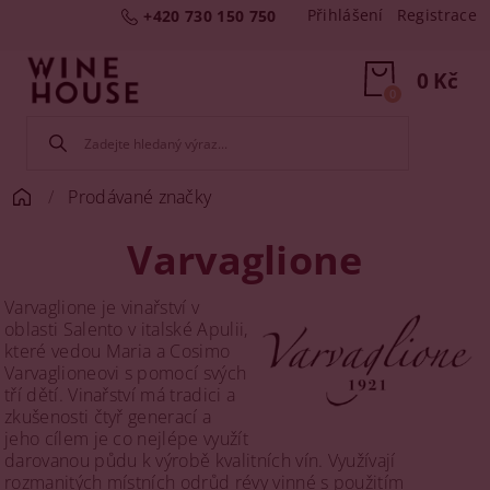
Přihlášení
Registrace
+420 730 150 750
0 Kč
0
Prodávané značky
Varvaglione
Varvaglione je vinařství v
oblasti Salento v italské Apulii,
které vedou Maria a Cosimo
Varvaglioneovi s pomocí svých
tří dětí. Vinařství má tradici a
zkušenosti čtyř generací a
jeho cílem je co nejlépe využít
darovanou půdu k výrobě kvalitních vín. Využívají
rozmanitých místních odrůd révy vinné s použitím