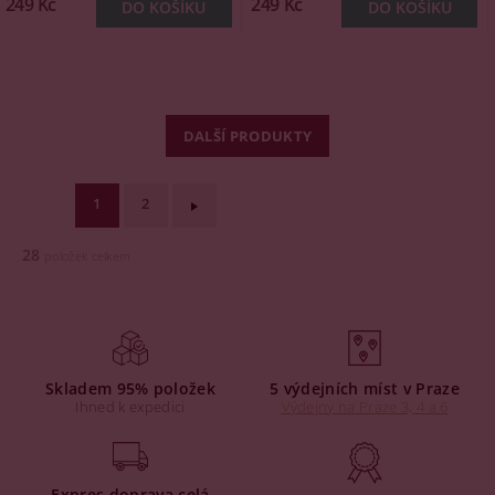
249 Kč
249 Kč
DALŠÍ PRODUKTY
1
2
28
položek celkem
Skladem 95% položek
5 výdejních míst v Praze
Ihned k expedici
Výdejny na Praze 3, 4 a 6
Expres doprava celá