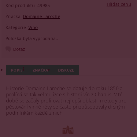
Hlídat cenu
Kód produktu
49985
Značka
Domaine Laroche
Kategorie
Víno
Položka byla vyprodána...
Dotaz
POPIS
ZNAČKA
DISKUZE
Historie Domaine Laroche se datuje do roku 1850 a
prolíná se tak velmi úzce s historií vín z Chablis. V té
době se začaly profilovat nejlepší oblasti, metody pro
pěstování vinné révy se často přizpůsobovaly drsným
podmínkám každé z nich.