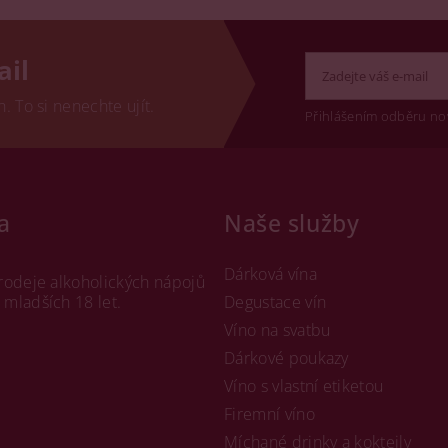
ail
 To si nenechte ujít.
Přihlášením odběru no
a
Naše služby
Dárková vína
rodeje alkoholických nápojů
mladších 18 let.
Degustace vín
Víno na svatbu
Dárkové poukazy
Víno s vlastní etiketou
Firemní víno
Míchané drinky a koktejly