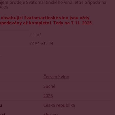
hájení prodeje Svatomartinského vína letos připadá na
2025.
obsahující Svatomartinské víno jsou vždy
pedovány až kompletní. Tedy na 7.11. 2025.
111 Kč
22 Kč
(–19 %)
o
Červené víno
u
Suché
2025
u
Česká republika
ast
Morava