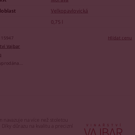
doblast
Velkopavlovická
0,75 l
15947
Hlídat cenu
tví Vajbar
o
yprodána...
m navazuje na více než stoletou
 Díky důrazu na kvalitu a precizní