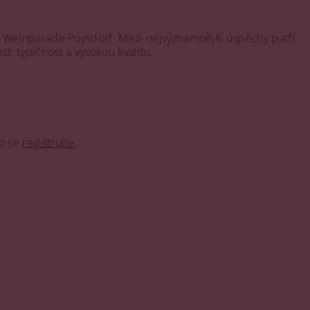
y či Weinparade Poysdorf. Mezi nejvýznamnější úspěchy patří
t, typičnost a vysokou kvalitu.
o se
registrujte
.