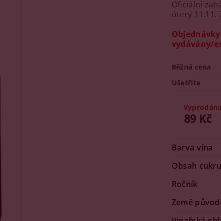
Oficiální za
úterý 11.11. 
Objednávky 
vydávány/ex
Běžná cena
Ušetříte
Vyprodán
89 Kč
Barva vína
Obsah cukr
Ročník
Země původ
Vinařská obl