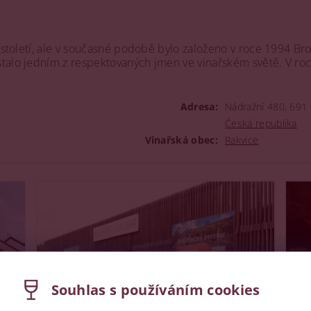
. století, ale v současné podobě bylo založeno v roce 1994 Br
talo jedním z respektovaných jmen ve vinařském světě. V roce
Adresa:
Nádražní 480, 691 
Česká republika
Vinařská obec:
Rakvice
Souhlas s používáním cookies