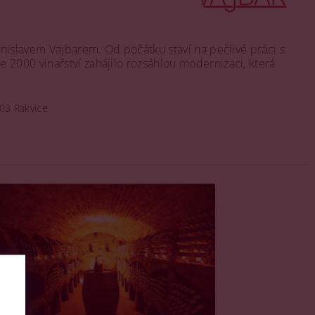
onislavem Vajbarem. Od počátku staví na pečlivé práci s
 2000 vinařství zahájilo rozsáhlou modernizaci, která
03 Rakvice