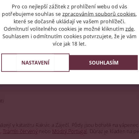
Pro co nejlepší zážitek z prohlížení webu od vás
potřebujeme souhlas se
zpracováním souborů cookies
,
které se dočasně ukládají ve vašem prohlížeči.
Odmítnutí volitelného cookies je možné kliknutím
zde
.
Souhlasem i odmítnutím cookies potvrzujete, že je vám
ních hodnot a moderních vinařských postupů. Důraz je kladen n
více jak 18 let.
ritou, stejně jako udržení charakteristického rukopisu vinařství
NASTAVENÍ
SOUHLASÍM
t)
házejí v katastru Rakvic a Zaječí. Půdy jsou bohaté na vápene
é
,
Tramín červený
nebo
Modrý Portugal
. Důraz je kladen na pe