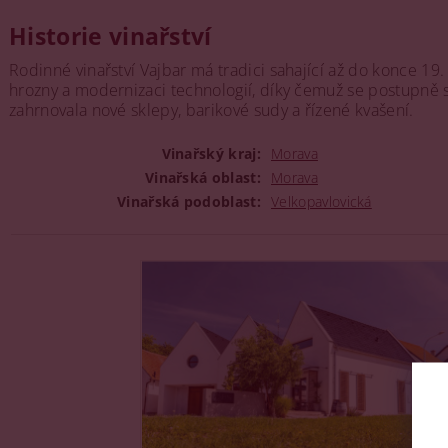
Historie vinařství
Rodinné vinařství Vajbar má tradici sahající až do konce 19
hrozny a modernizaci technologií, díky čemuž se postupně s
zahrnovala nové sklepy, barikové sudy a řízené kvašení.
Vinařský kraj:
Morava
Vinařská oblast:
Morava
Vinařská podoblast:
Velkopavlovická