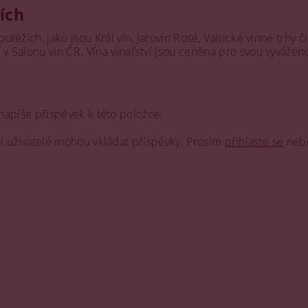
žích
outěžích, jako jsou Král vín, Jarovín Rosé, Valtické vinné trh
v Salonu vín ČR. Vína vinařství jsou ceněna pro svou vyváženos
napíše příspěvek k této položce.
ní uživatelé mohou vkládat příspěvky. Prosím
přihlaste se
neb