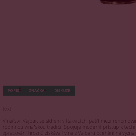
POPIS
ZNAČKA
DISKUZE
text
Vinařství Vajbar, se sídlem v Rakvicích, patří mezi renomo
rodinnou vinařskou tradici. Spojuje moderní přístup k technol
zpracování hroznů získávají vína z Vajbaru ocenění na význ