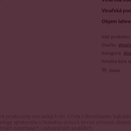
Vinařská po
Objem lahve
Kód produktu
Značka
Vinařs
Kategorie
Vín
Položka byla v
Dotaz
vané producenty moravských vín. V čele s Bronislavem Vajbare
ogii výroby vína s hlubokou úctou k terroir a historii oblasti.
amných tuzemských i zahraničních soutěžích.