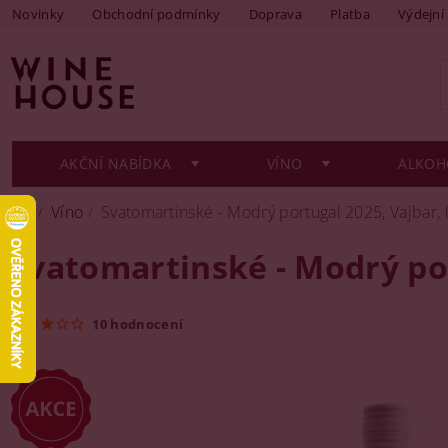
Novinky
Obchodní podmínky
Doprava
Platba
Výdejní
AKČNÍ NABÍDKA
VÍNO
ALKOH
Víno
Svatomartinské - Modrý portugal 2025, Vajbar, 
Svatomartinské - Modrý por
10 hodnocení