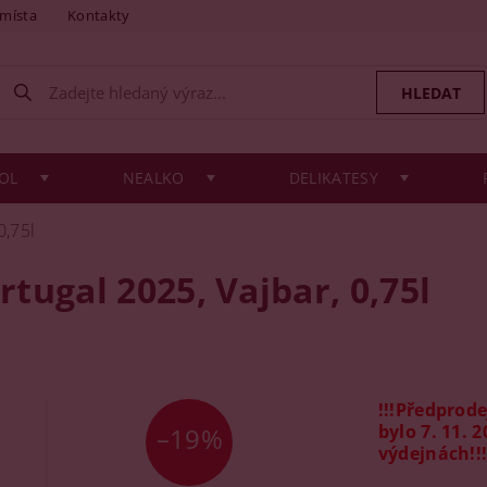
 místa
Kontakty
OL
NEALKO
DELIKATESY
0,75l
tugal 2025, Vajbar, 0,75l
!!!Předprod
bylo 7. 11. 
–19%
výdejnách!!