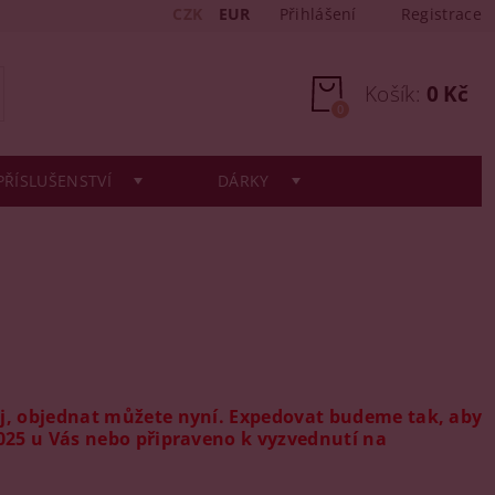
CZK
EUR
Přihlášení
Registrace
Košík:
0 Kč
0
PŘÍSLUŠENSTVÍ
DÁRKY
ej, objednat můžete nyní. Expedovat budeme tak, aby
2025 u Vás nebo připraveno k vyzvednutí na
!