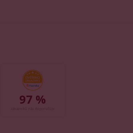
97 %
zákazníků nás doporučuje