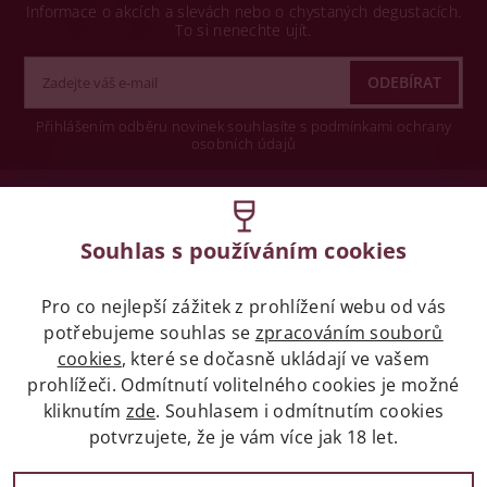
Informace o akcích a slevách nebo o chystaných degustacích.
To si nenechte ujít.
Přihlášením odběru novinek souhlasíte s podmínkami ochrany
osobních údajů
Wine concept s.r.o.
Souhlas s používáním cookies
Legislativa
Pro co nejlepší zážitek z prohlížení webu od vás
Zákaz prodeje alkoholických nápojů osobám
mladších 18 let.
potřebujeme souhlas se
zpracováním souborů
cookies
, které se dočasně ukládají ve vašem
prohlížeči. Odmítnutí volitelného cookies je možné
Naše služby
kliknutím
zde
. Souhlasem i odmítnutím cookies
potvrzujete, že je vám více jak 18 let.
Vše o nákupu