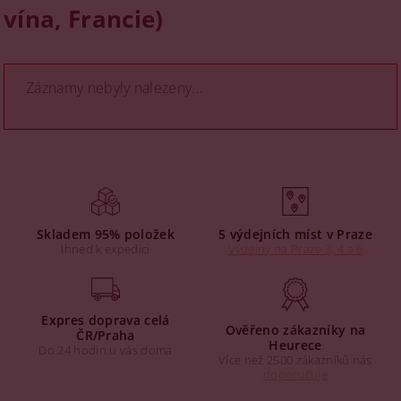
vína, Francie)
Záznamy nebyly nalezeny...
Skladem 95% položek
5 výdejních míst v Praze
Ihned k expedici
Výdejny na Praze 3, 4 a 6
Expres doprava celá
Ověřeno zákazníky na
ČR/Praha
Heurece
Do 24 hodin u vás doma
Více než 2500 zákazníků nás
doporučuje