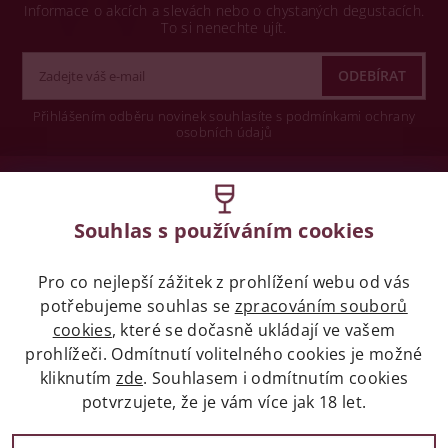
Informace o akcích a slevách nebo o chystaných degustacích.
To si nenechte ujít.
Přihlášením odběru novinek souhlasíte s podmínkami ochrany
osobních údajů
Wine concept s.r.o.
Souhlas s používáním cookies
Legislativa
Pro co nejlepší zážitek z prohlížení webu od vás
Zákaz prodeje alkoholických nápojů osobám
mladších 18 let.
potřebujeme souhlas se
zpracováním souborů
cookies
, které se dočasně ukládají ve vašem
prohlížeči. Odmítnutí volitelného cookies je možné
Naše služby
kliknutím
zde
. Souhlasem i odmítnutím cookies
potvrzujete, že je vám více jak 18 let.
Vše o nákupu