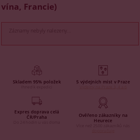
vína, Francie)
Záznamy nebyly nalezeny...
Skladem 95% položek
5 výdejních míst v Praze
Ihned k expedici
Výdejny na Praze 3, 4 a 6
Expres doprava celá
Ověřeno zákazníky na
ČR/Praha
Heurece
Do 24 hodin u vás doma
Více než 2500 zákazníků nás
doporučuje