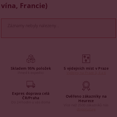
vína, Francie)
Záznamy nebyly nalezeny...
Skladem 95% položek
5 výdejních míst v Praze
Ihned k expedici
Výdejny na Praze 3, 4 a 6
Expres doprava celá
Ověřeno zákazníky na
ČR/Praha
Heurece
Do 24 hodin u vás doma
Více než 2500 zákazníků nás
doporučuje