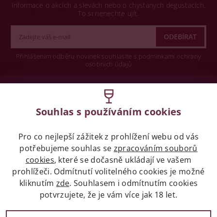
Informace o akcích a slevách nebo o chystaných degustacích.
To si nenechte ujít.
Přihlášením odběru novinek souhlasíte s podmínkami ochrany
osobních údajů
Wine concept s.r.o.
Souhlas s používáním cookies
Legislativa
Pro co nejlepší zážitek z prohlížení webu od vás
Zákaz prodeje alkoholických nápojů osobám
mladších 18 let.
potřebujeme souhlas se
zpracováním souborů
cookies
, které se dočasně ukládají ve vašem
prohlížeči. Odmítnutí volitelného cookies je možné
Naše služby
kliknutím
zde
. Souhlasem i odmítnutím cookies
potvrzujete, že je vám více jak 18 let.
Vše o nákupu