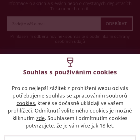
Informace o akcích a slevách nebo o chystaných degustacích.
To si nenechte ujít.
Přihlášením odběru novinek souhlasíte s podmínkami ochrany
osobních údajů
Wine concept s.r.o.
Souhlas s používáním cookies
Legislativa
Pro co nejlepší zážitek z prohlížení webu od vás
Zákaz prodeje alkoholických nápojů osobám
mladších 18 let.
potřebujeme souhlas se
zpracováním souborů
cookies
, které se dočasně ukládají ve vašem
prohlížeči. Odmítnutí volitelného cookies je možné
Naše služby
kliknutím
zde
. Souhlasem i odmítnutím cookies
potvrzujete, že je vám více jak 18 let.
Vše o nákupu