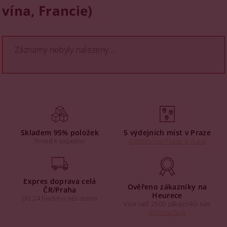
vína, Francie)
Záznamy nebyly nalezeny...
Skladem 95% položek
5 výdejních míst v Praze
Ihned k expedici
Výdejny na Praze 3, 4 a 6
Expres doprava celá
Ověřeno zákazníky na
ČR/Praha
Heurece
Do 24 hodin u vás doma
Více než 2500 zákazníků nás
doporučuje