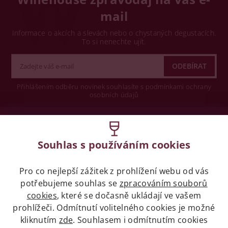
mail
Informace o akcích a slevách nebo o chystaných degustacích.
To si nenechte ujít.
Přihlášením odběru novinek souhlasíte s podmínkami ochrany
osobních údajů
Wine concept s.r.o.
Souhlas s používáním cookies
Legislativa
Pro co nejlepší zážitek z prohlížení webu od vás
Zákaz prodeje alkoholických nápojů osobám
mladších 18 let.
potřebujeme souhlas se
zpracováním souborů
cookies
, které se dočasně ukládají ve vašem
prohlížeči. Odmítnutí volitelného cookies je možné
Naše služby
kliknutím
zde
. Souhlasem i odmítnutím cookies