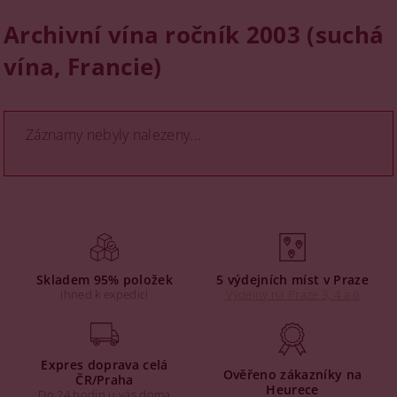
Archivní vína ročník 2003 (suchá
vína, Francie)
Záznamy nebyly nalezeny...
Skladem 95% položek
5 výdejních míst v Praze
Ihned k expedici
Výdejny na Praze 3, 4 a 6
Expres doprava celá
Ověřeno zákazníky na
ČR/Praha
Heurece
Do 24 hodin u vás doma