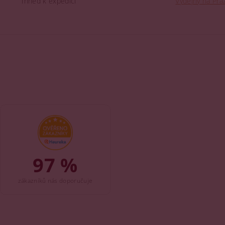
Ihned k expedici
Výdejny na Praz
97 %
zákazníků nás doporučuje