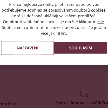
Pro co nejlepší zážitek z prohlížení webu od vás
potřebujeme souhlas se
zpracováním souborů cookies
,
které se dočasně ukládají ve vašem prohlížeči.
Odmítnutí volitelného cookies je možné kliknutím
zde
.
Souhlasem i odmítnutím cookies potvrzujete, že je vám
více jak 18 let.
NASTAVENÍ
SOUHLASÍM
Expres doprava celá ČR/Pr
st v Praze
Do 24 hodin u vás doma