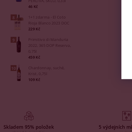
PERLIVÁ, SKLO, 0,33l
46 Kč
1+1 zdarma - El Coto
Rioja Blanco 2023 DOC
229 Kč
Primitivo di Manduria
2022, 365 DOP Reserva,
0,75l
459 Kč
Chardonnay, suché,
Krist, 0,75l
109 Kč
Skladem 95% položek
5 výdejních mí