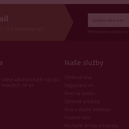
ail
 To si nenechte ujít.
Přihlášením odběru no
a
Naše služby
Dárková vína
rodeje alkoholických nápojů
mladších 18 let.
Degustace vín
Víno na svatbu
Dárkové poukazy
Víno s vlastní etiketou
Firemní víno
Míchané drinky a koktejly