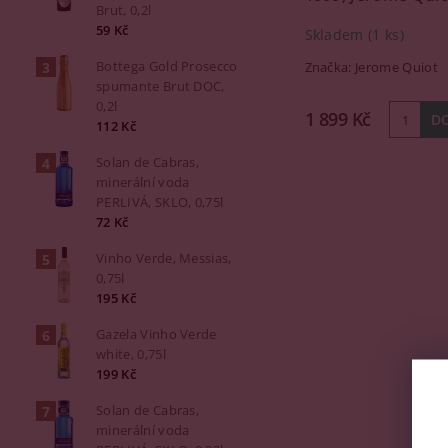
Brut, 0,2l
59 Kč
Skladem
(1 ks)
Bottega Gold Prosecco
Značka:
Jerome Quiot
spumante Brut DOC,
0,2l
1 899 Kč
112 Kč
Solan de Cabras,
minerální voda
PERLIVÁ, SKLO, 0,75l
72 Kč
Vinho Verde, Messias,
0,75l
195 Kč
Gazela Vinho Verde
white, 0,75l
199 Kč
Solan de Cabras,
minerální voda