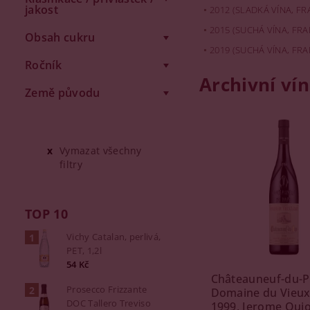
jakost
2012 (SLADKÁ VÍNA, FR
2015 (SUCHÁ VÍNA, FRA
Obsah cukru
2019 (SUCHÁ VÍNA, FRA
Ročník
Archivní vín
Země původu
Vymazat všechny
filtry
TOP 10
Vichy Catalan, perlivá,
PET, 1,2l
54 Kč
Châteauneuf-du-P
Prosecco Frizzante
Domaine du Vieux
DOC Tallero Treviso
1999, Jerome Quiot