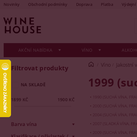
Novinky
Obchodní podmínky
Doprava
Platba
Výdejní
AKČNÍ NABÍDKA
VÍNO
ALKOH
Víno
Jakostní 
Filtrovat produkty
1999 (su
NA SKLADĚ
1990 (SUCHÁ VÍNA, FRA
1899
KČ
1900
KČ
2000 (SUCHÁ VÍNA, FRA
2004 (SUCHÁ VÍNA, FRA
Barva vína
2007 (SLADKÁ VÍNA, FR
2009 (SUCHÁ VÍNA, FRA
Klasifikace / přívlastek /