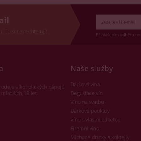
ail
 To si nenechte ujít.
Přihlášením odběru no
a
Naše služby
Dárková vína
rodeje alkoholických nápojů
mladších 18 let.
Degustace vín
Víno na svatbu
Dárkové poukazy
Víno s vlastní etiketou
Firemní víno
Míchané drinky a koktejly