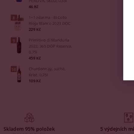
PERLIVÁ, SKLO, 0,33l
46 Kč
1+1 zdarma - El Coto
Rioja Blanco 2023 DOC
229 Kč
Primitivo di Manduria
2022, 365 DOP Reserva,
0,75l
459 Kč
Chardonnay, suché,
Krist, 0,75l
109 Kč
Skladem 95% položek
5 výdejních mí