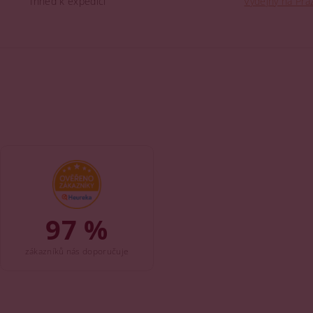
Ihned k expedici
Výdejny na Praz
97 %
zákazníků nás doporučuje