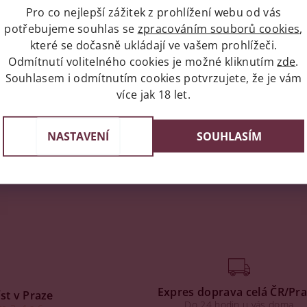
Pro co nejlepší zážitek z prohlížení webu od vás
potřebujeme souhlas se
zpracováním souborů cookies
,
které se dočasně ukládají ve vašem prohlížeči.
Odmítnutí volitelného cookies je možné kliknutím
zde
.
Souhlasem i odmítnutím cookies potvrzujete, že je vám
více jak 18 let.
NASTAVENÍ
SOUHLASÍM
Expres doprava celá ČR/Pr
st v Praze
Do 24 hodin u vás doma