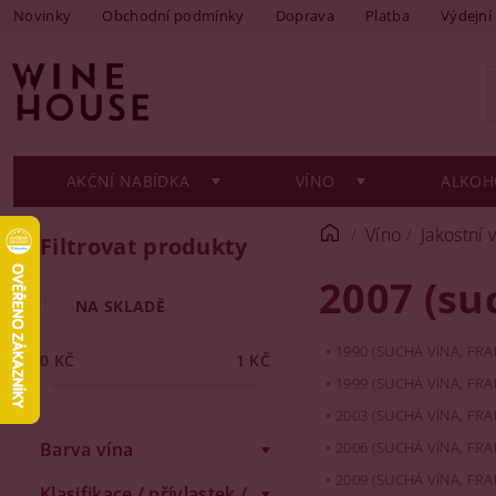
Novinky
Obchodní podmínky
Doprava
Platba
Výdejní
AKČNÍ NABÍDKA
VÍNO
ALKOH
Víno
Jakostní 
Filtrovat produkty
2007 (su
NA SKLADĚ
1990 (SUCHÁ VÍNA, FRA
0
KČ
1
KČ
1999 (SUCHÁ VÍNA, FRA
2003 (SUCHÁ VÍNA, FRA
Barva vína
2006 (SUCHÁ VÍNA, FRA
2009 (SUCHÁ VÍNA, FRA
Klasifikace / přívlastek /