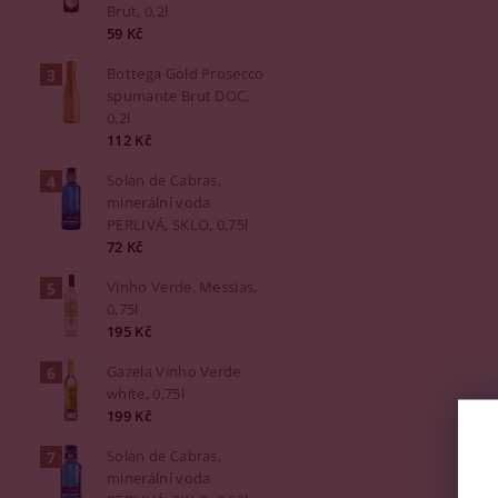
Brut, 0,2l
59 Kč
Bottega Gold Prosecco
spumante Brut DOC,
0,2l
112 Kč
Solan de Cabras,
minerální voda
PERLIVÁ, SKLO, 0,75l
72 Kč
Vinho Verde, Messias,
0,75l
195 Kč
Gazela Vinho Verde
white, 0,75l
199 Kč
Solan de Cabras,
minerální voda