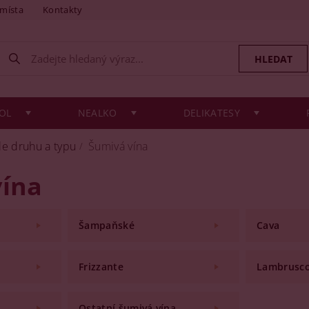
 místa
Kontakty
OL
NEALKO
DELIKATESY
le druhu a typu
Šumivá vína
vína
Šampaňské
Cava
Frizzante
Lambrusc
Ostatní šumivá vína