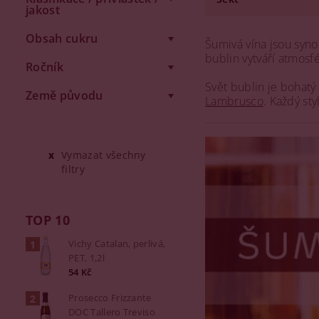
jakost
Obsah cukru
Šumivá vína jsou syno
bublin vytváří atmosf
Ročník
Svět bublin je bohat
Země původu
Lambrusco
. Každý sty
Vymazat všechny
filtry
TOP 10
Vichy Catalan, perlivá,
PET, 1,2l
54 Kč
Prosecco Frizzante
DOC Tallero Treviso