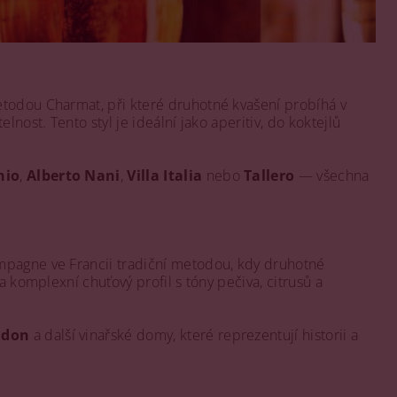
etodou Charmat, při které druhotné kvašení probíhá v
nost. Tento styl je ideální jako aperitiv, do koktejlů
hio
,
Alberto Nani
,
Villa Italia
nebo
Tallero
— všechna
ampagne ve Francii tradiční metodou, kdy druhotné
a komplexní chuťový profil s tóny pečiva, citrusů a
ndon
a další vinařské domy, které reprezentují historii a