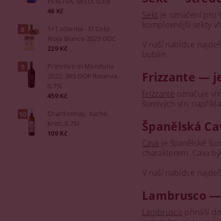
PERLIVÁ, SKLO, 0,33l
46 Kč
Sekt
je označení pro 
komplexnější sekty vh
1+1 zdarma - El Coto
Rioja Blanco 2023 DOC
V naší nabídce najdeš
229 Kč
bublin.
Primitivo di Manduria
Frizzante — j
2022, 365 DOP Reserva,
0,75l
Frizzante
označuje vín
459 Kč
šumivých vín, napříkl
Chardonnay, suché,
Španělská Ca
Krist, 0,75l
109 Kč
Cava
je španělské šum
charakterem. Cava bývá
V naší nabídce najdeš
Lambrusco — 
Lambrusco
přináší do