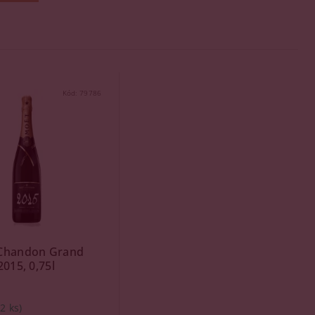
Kód:
79786
Chandon Grand
2015, 0,75l
(2 ks)