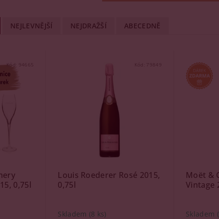
NEJLEVNĚJŠÍ
NEJDRAŽŠÍ
ABECEDNĚ
Kód:
94665
Kód:
79849
mery
Louis Roederer Rosé 2015,
Moët & 
15, 0,75l
0,75l
Vintage 
Skladem
(8 ks)
Skladem