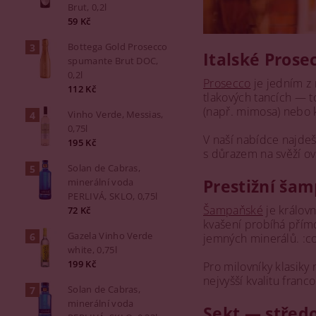
Brut, 0,2l
59 Kč
Bottega Gold Prosecco
Italské Prose
spumante Brut DOC,
0,2l
Prosecco
je jedním z 
112 Kč
tlakových tancích — to
(např. mimosa) nebo
Vinho Verde, Messias,
0,75l
V naší nabídce najdeš
195 Kč
s důrazem na svěží ov
Solan de Cabras,
Prestižní ša
minerální voda
PERLIVÁ, SKLO, 0,75l
Šampaňské
je králov
72 Kč
kvašení probíhá přímo 
Gazela Vinho Verde
jemných minerálů. :c
white, 0,75l
199 Kč
Pro milovníky klasik
nejvyšší kvalitu franc
Solan de Cabras,
minerální voda
Sekt — střed