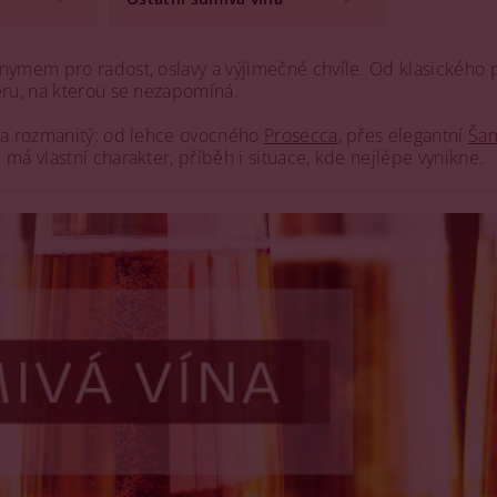
nymem pro radost, oslavy a výjimečné chvíle. Od klasického
éru, na kterou se nezapomíná.
ý a rozmanitý: od lehce ovocného
Prosecca
, přes elegantní
Ša
l má vlastní charakter, příběh i situace, kde nejlépe vynikne.