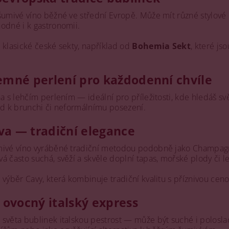
šumivé víno běžné ve střední Evropě. Může mít různé stylové
odné i k gastronomii.
 klasické české sekty, například od
Bohemia Sekt
, které js
emné perlení pro každodenní chvíle
a s lehčím perlením — ideální pro příležitosti, kde hledáš sv
ad k brunchi či neformálnímu posezení.
va — tradiční elegance
ivé víno vyráběné tradiční metodou podobně jako Champagne,
 často suchá, svěží a skvěle doplní tapas, mořské plody či le
 výběr Cavy, která kombinuje tradiční kvalitu s příznivou cen
ovocný italský express
 světa bublinek italskou pestrost — může být suché i polosla