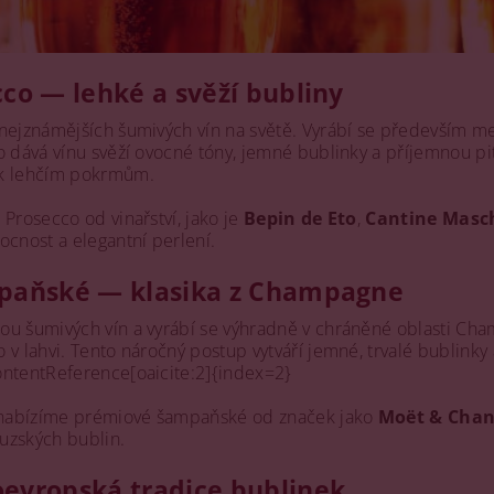
cco — lehké a svěží bubliny
nejznámějších šumivých vín na světě. Vyrábí se především m
 dává vínu svěží ovocné tóny, jemné bublinky a příjemnou pitel
 k lehčím pokrmům.
 Prosecco od vinařství, jako je
Bepin de Eto
,
Cantine Masc
ocnost a elegantní perlení.
mpaňské — klasika z Champagne
nou šumivých vín a vyrábí se výhradně v chráněné oblasti Ch
v lahvi. Tento náročný postup vytváří jemné, trvalé bublinky 
ontentReference[oaicite:2]{index=2}
y nabízíme prémiové šampaňské od značek jako
Moët & Cha
ouzských bublin.
oevropská tradice bublinek