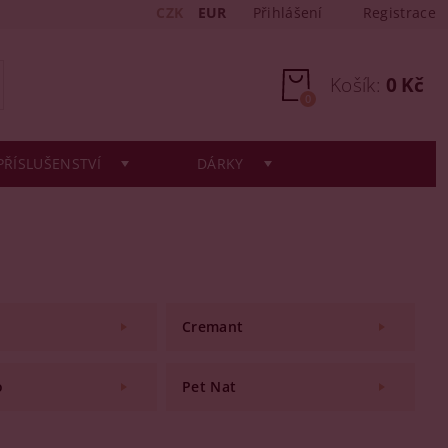
CZK
EUR
Přihlášení
Registrace
Košík:
0 Kč
0
PŘÍSLUŠENSTVÍ
DÁRKY
Cremant
o
Pet Nat