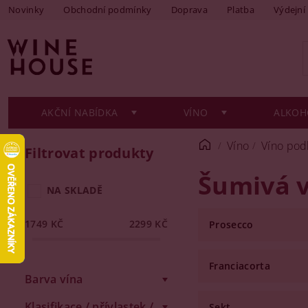
Novinky
Obchodní podmínky
Doprava
Platba
Výdejní
AKČNÍ NABÍDKA
VÍNO
ALKOH
Víno
Víno pod
Filtrovat produkty
Šumivá 
NA SKLADĚ
1749
KČ
2299
KČ
Prosecco
Franciacorta
Barva vína
Klasifikace / přívlastek /
Sekt