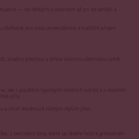
 nuance — od lehkých a ovocných až po výraznější a
ou oblíbené pro svou univerzálnost a tradiční projev
ěží, snadno pitelnou a lehce ovocnou alternativu plně
 ale s použitím typických místních odrůd a s vlastním
hká jídla.
ou a chutí vhodnou k různým stylům jídel.
dké, s ovocnými tóny, které se skvěle hodí k grilovaným