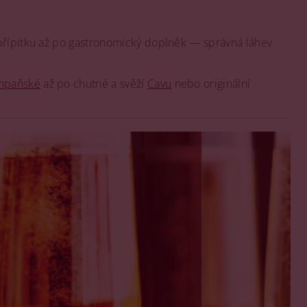
 přípitku až po gastronomický doplněk — správná láhev
mpaňské
až po chutné a svěží
Cavu
nebo originální