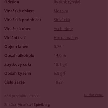
Odrůda
Ryzlink rýnský
Vinařská oblast
Morava
Vinařská podoblast
Slovácká
Vinařská obec
Archlebov
Viniční trať
Horní maliny
Objem lahve
0,75 l
Obsah alkoholu
14,0 %
Zbytkový cukr
18,1 g/l
Obsah kyselin
6,8 g/l
Číslo šarže
1827
Hlídat cenu
Kód produktu
81680
Značka
Vinařství Spielberg