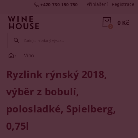
Přihlášení
Registrace
+420 730 150 750
0 Kč
0
Víno
Ryzlink rýnský 2018,
výběr z bobulí,
polosladké, Spielberg,
0,75l