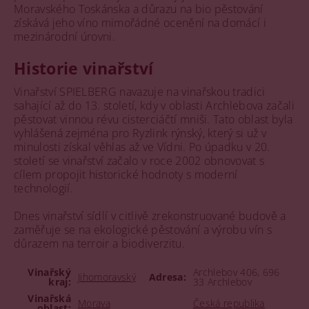
Moravského Toskánska a důrazu na bio pěstování
získává jeho víno mimořádné ocenění na domácí i
mezinárodní úrovni.
Historie vinařství
Vinařství SPIELBERG navazuje na vinařskou tradici
sahající až do 13. století, kdy v oblasti Archlebova začali
pěstovat vinnou révu cisterciáčtí mniši. Tato oblast byla
vyhlášená zejména pro Ryzlink rýnský, který si už v
minulosti získal věhlas až ve Vídni. Po úpadku v 20.
století se vinařství začalo v roce 2002 obnovovat s
cílem propojit historické hodnoty s moderní
technologií.
Dnes vinařství sídlí v citlivě zrekonstruované budově a
zaměřuje se na ekologické pěstování a výrobu vín s
důrazem na terroir a biodiverzitu.
Vinařský
Archlebov 406, 696
Jihomoravský
Adresa:
kraj:
33 Archlebov
Vinařská
Morava
Česká republika
oblast: