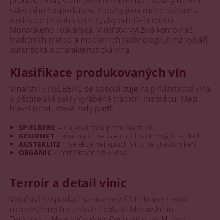
produkci vína, s důrazem na minimální zásahy do vinic i
sklepního hospodářství. Hrozny jsou ručně sbírané a
vinifikace probíhá šetrně, aby odrážela terroir
Moravského Toskánska. Vinařství využívá kombinaci
tradičních metod a moderních technologií, čímž vytváří
autentická a charakteristická vína.
Klasifikace produkovaných vín
Vinařství SPIELBERG se specializuje na přívlastková vína
a pěstitelské sekty vyráběné tradiční metodou. Mezi
hlavní produktové řady patří:
SPIELBERG
– vlajková řada prémiových vín
GOURMET
– vína zrající na kvasnicích v dubových sudech
AUSTERLITZ
– selekce nejlepších vín z nejstarších keřů
ORGANIC
– certifikovaná bio vína
Terroir a detail vinic
Vinařství hospodaří na více než 60 hektarech vinic
rozprostřených v unikátní oblasti Moravského
Toskánska. Mezi klíčové viniční tratě patří Maliny,