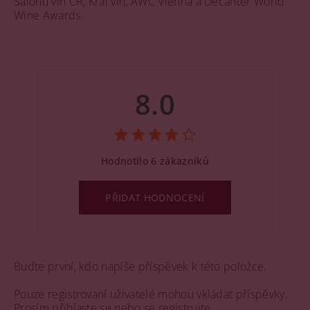
Salonu vín ČR, Král vín, AWC Vienna a Decanter World
Wine Awards.
8.0
Hodnotilo 6 zákazníků
PŘIDAT HODNOCENÍ
Buďte první, kdo napíše příspěvek k této položce.
Pouze registrovaní uživatelé mohou vkládat příspěvky.
Prosím
přihlaste se
nebo se
registrujte
.