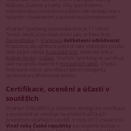
Klášovky, Oulehle a Světlý. Díky specifickému
mikroklimatu a minerálním půdám zde vznikají vína s
výrazným charakterem a aromatickou komplexností.
Vinařství Spielberg zpracovává vína ze 17 odrůd.
Terroir zdejší půdy dává vínům jako je Pinot Noir,
Zweigeltrebe
či
Frankovka
delikatesní odrůdovost
.
Propustná, ale výhřevná půda je také dobrá pro pozdní
sběr bílých odrůd
Rulandské bílé
, Veltínské bílé a
Ryzlink rýnský
i
vlašský
. Vinařství Spielberg se zaměřuje
také na výrobu kvalitních
moravských sektů
. Chystá i
limitované edice, jako třeba řada vín Margarita
vyrobená pro Břevnovský klášter.
Certifikace, ocenění a účasti v
soutěžích
Vinařství SPIELBERG je držitelem ekologické certifikace
a pravidelně se umisťuje na předních příčkách
prestižních vinařských soutěží. V roce 2017 získalo titul
Vinař roku České republiky
a pravidelně boduje v