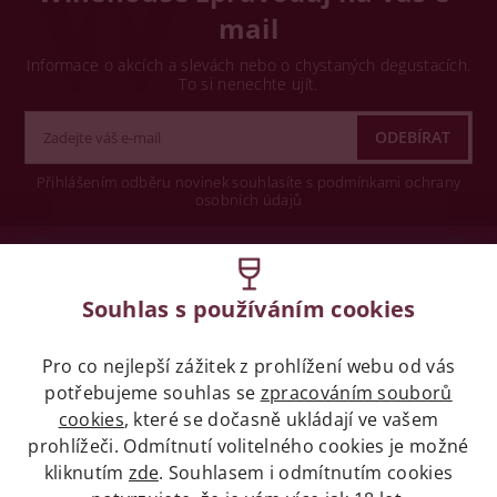
mail
Informace o akcích a slevách nebo o chystaných degustacích.
To si nenechte ujít.
Přihlášením odběru novinek souhlasíte s podmínkami ochrany
osobních údajů
Wine concept s.r.o.
Souhlas s používáním cookies
Legislativa
Pro co nejlepší zážitek z prohlížení webu od vás
Zákaz prodeje alkoholických nápojů osobám
mladších 18 let.
potřebujeme souhlas se
zpracováním souborů
cookies
, které se dočasně ukládají ve vašem
prohlížeči. Odmítnutí volitelného cookies je možné
Naše služby
kliknutím
zde
. Souhlasem i odmítnutím cookies