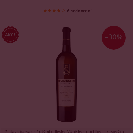
6 hodnocení
–30%
Zlatavá barva se žlutými odlesky, Vůně kvetoucí lípy citrusových