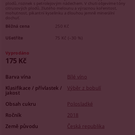
plodů, rozinek s petrolejovým nádechem. V chuti objevíme tóny
citrusových plodů, žlutého melounu a výraznou kořenitost,
mohutnost, pikantní kyselinku a dlouhou jemně minerální
dochuť.
Běžná cena
250 Kč
Ušetříte
75 Kč
(–30 %)
Vyprodáno
175 Kč
Barva vína
Bílé víno
Klasifikace / přívlastek /
Výběr z bobulí
jakost
Obsah cukru
Polosladké
Ročník
2018
Země původu
Česká republika