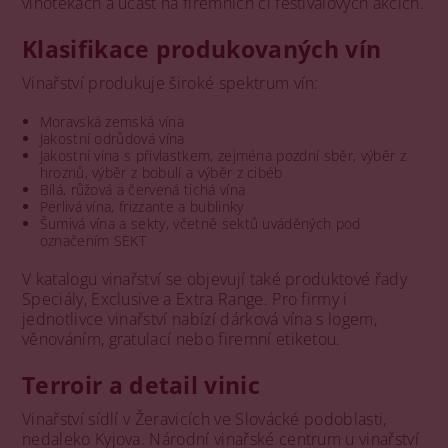
vinotékách a účast na firemních či festivalových akcích.
Klasifikace produkovaných vín
Vinařství produkuje široké spektrum vín:
Moravská zemská vína
Jakostní odrůdová vína
Jakostní vína s přívlastkem, zejména pozdní sběr, výběr z
hroznů, výběr z bobulí a výběr z cibéb
Bílá, růžová a červená tichá vína
Perlivá vína, frizzante a bublinky
Šumivá vína a sekty, včetně sektů uváděných pod
označením SEKT
V katalogu vinařství se objevují také produktové řady
Speciály, Exclusive a Extra Range. Pro firmy i
jednotlivce vinařství nabízí dárková vína s logem,
věnováním, gratulací nebo firemní etiketou.
Terroir a detail vinic
Vinařství sídlí v Žeravicích ve Slovácké podoblasti,
nedaleko Kyjova. Národní vinařské centrum u vinařství