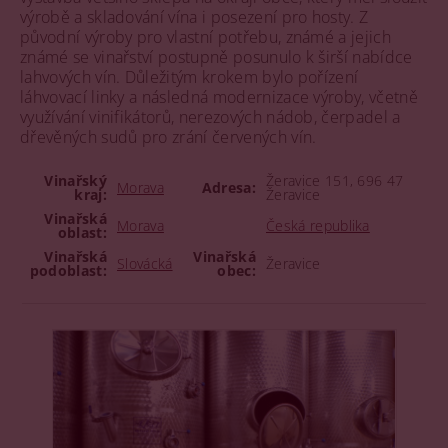
výrobě a skladování vína i posezení pro hosty. Z
původní výroby pro vlastní potřebu, známé a jejich
známé se vinařství postupně posunulo k širší nabídce
lahvových vín. Důležitým krokem bylo pořízení
láhvovací linky a následná modernizace výroby, včetně
využívání vinifikátorů, nerezových nádob, čerpadel a
dřevěných sudů pro zrání červených vín.
Vinařský
Žeravice 151, 696 47
Morava
Adresa:
kraj:
Žeravice
Vinařská
Morava
Česká republika
oblast:
Vinařská
Vinařská
Slovácká
Žeravice
podoblast:
obec: