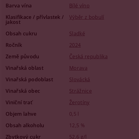
Barva vína
Bílé víno
Klasifikace / přívlastek /
Výběr z bobulí
jakost
Obsah cukru
Sladké
Ročník
2024
Země původu
Česká republika
Vinařská oblast
Morava
Vinařská podoblast
Slovácká
Vinařská obec
Strážnice
Viniční trať
Žerotíny
Objem lahve
0,5 l
Obsah alkoholu
12,5 %
Zbytkový cukr
52,6 g/l