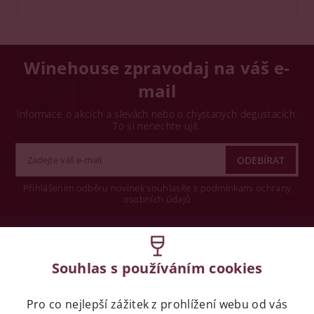
Winehouse zpravodaj na váš e-
mail
Informace o akcích a slevách nebo o chystaných degustacích.
To si nenechte ujít.
Přihlášením odběru novinek souhlasíte s podmínkami ochrany
osobních údajů
Wine concept s.r.o.
Souhlas s používáním cookies
Legislativa
Pro co nejlepší zážitek z prohlížení webu od vás
Zákaz prodeje alkoholických nápojů osobám