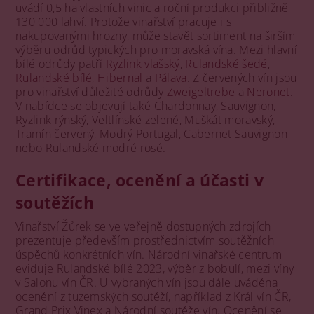
uvádí 0,5 ha vlastních vinic a roční produkci přibližně
130 000 lahví. Protože vinařství pracuje i s
nakupovanými hrozny, může stavět sortiment na širším
výběru odrůd typických pro moravská vína. Mezi hlavní
bílé odrůdy patří
Ryzlink vlašský
,
Rulandské šedé
,
Rulandské bílé
,
Hibernal
a
Pálava
. Z červených vín jsou
pro vinařství důležité odrůdy
Zweigeltrebe
a
Neronet
.
V nabídce se objevují také Chardonnay, Sauvignon,
Ryzlink rýnský, Veltlínské zelené, Muškát moravský,
Tramín červený, Modrý Portugal, Cabernet Sauvignon
nebo Rulandské modré rosé.
Certifikace, ocenění a účasti v
soutěžích
Vinařství Žůrek se ve veřejně dostupných zdrojích
prezentuje především prostřednictvím soutěžních
úspěchů konkrétních vín. Národní vinařské centrum
eviduje Rulandské bílé 2023, výběr z bobulí, mezi víny
v Salonu vín ČR. U vybraných vín jsou dále uváděna
ocenění z tuzemských soutěží, například z Král vín ČR,
Grand Prix Vinex a Národní soutěže vín. Ocenění se