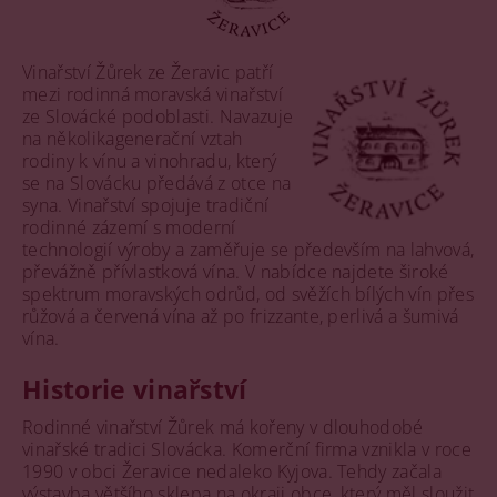
Vinařství Žůrek ze Žeravic patří
mezi rodinná moravská vinařství
ze Slovácké podoblasti. Navazuje
na několikagenerační vztah
rodiny k vínu a vinohradu, který
se na Slovácku předává z otce na
syna. Vinařství spojuje tradiční
rodinné zázemí s moderní
technologií výroby a zaměřuje se především na lahvová,
převážně přívlastková vína. V nabídce najdete široké
spektrum moravských odrůd, od svěžích bílých vín přes
růžová a červená vína až po frizzante, perlivá a šumivá
vína.
Historie vinařství
Rodinné vinařství Žůrek má kořeny v dlouhodobé
vinařské tradici Slovácka. Komerční firma vznikla v roce
1990 v obci Žeravice nedaleko Kyjova. Tehdy začala
výstavba většího sklepa na okraji obce, který měl sloužit