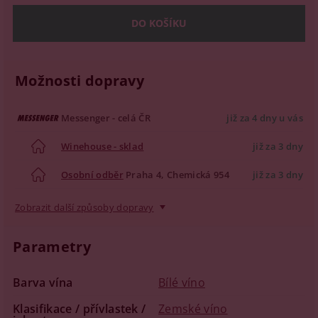
Možnosti dopravy
Messenger - celá ČR
již za 4 dny u vás
Winehouse - sklad
již za 3 dny
Osobní odběr
Praha 4, Chemická 954
již za 3 dny
Zobrazit další způsoby dopravy
Parametry
Barva vína
Bílé víno
Klasifikace / přívlastek /
Zemské víno