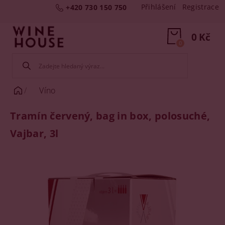
Přihlášení
Registrace
+420 730 150 750
0 Kč
0
Víno
Tramín červený, bag in box, polosuché,
Vajbar, 3l