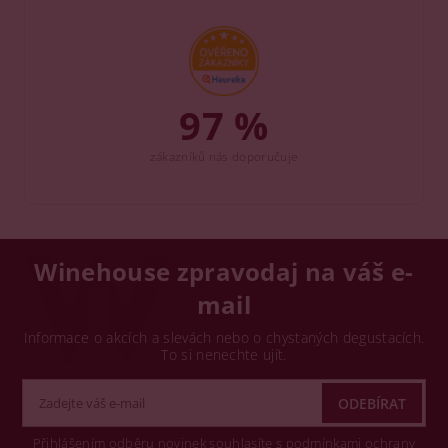
97 %
zákazníků nás doporučuje
Winehouse zpravodaj na váš e-
mail
Informace o akcích a slevách nebo o chystaných degustacích.
To si nenechte ujít.
Přihlášením odběru novinek souhlasíte s podmínkami ochrany