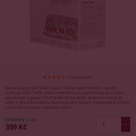
11 hodnocení
Barva vína je sytě žluto-zlatá. Vůně je velmi bohatá, snoubí
kvetoucí růže, šeřík, med a meruňkovou marmeládu se zralými
pomeranči a grepy. Chuť je jemně nasládlá, dokonale kopíruje
vůni. V dlouhém závěru dominují tóny koření. Podávejte k nokům
s omáčkou ze sýra s modrou plísní.
Skladem
(3 ks)
359 Kč