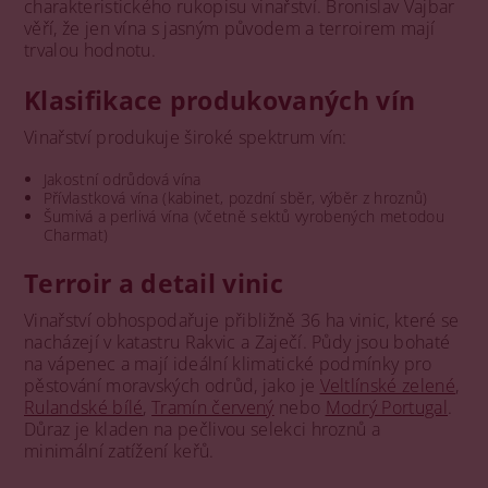
charakteristického rukopisu vinařství. Bronislav Vajbar
věří, že jen vína s jasným původem a terroirem mají
trvalou hodnotu.
Klasifikace produkovaných vín
Vinařství produkuje široké spektrum vín:
Jakostní odrůdová vína
Přívlastková vína (kabinet, pozdní sběr, výběr z hroznů)
Šumivá a perlivá vína (včetně sektů vyrobených metodou
Charmat)
Terroir a detail vinic
Vinařství obhospodařuje přibližně 36 ha vinic, které se
nacházejí v katastru Rakvic a Zaječí. Půdy jsou bohaté
na vápenec a mají ideální klimatické podmínky pro
pěstování moravských odrůd, jako je
Veltlínské zelené
,
Rulandské bílé
,
Tramín červený
nebo
Modrý Portugal
.
Důraz je kladen na pečlivou selekci hroznů a
minimální zatížení keřů.