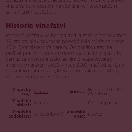
důrazu na kvalitu a precizní zpracování hroznů získávají
vína z Vajbaru ocenění na významných tuzemských i
zahraničních soutěžích.
Historie vinařství
Rodinné vinařství Vajbar má tradici sahající až do konce
19. století, ale v současné podobě bylo založeno v roce
1994 Bronislavem Vajbarem. Od počátku staví na
pečlivé práci s hrozny a modernizaci technologií, díky
čemuž se postupně stalo jedním z respektovaných
jmen ve vinařském světě. V roce 2000 vinařství zahájilo
rozsáhlou modernizaci, která zahrnovala nové sklepy,
barikové sudy a řízené kvašení.
Vinařský
Nádražní 480, 691
Morava
Adresa:
kraj:
03 Rakvice
Vinařská
Morava
Česká republika
oblast:
Vinařská
Vinařská
Velkopavlovická
Rakvice
podoblast:
obec: