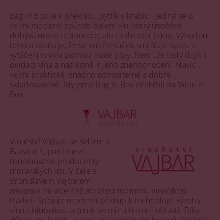
Bag in Box je v překladu pytlík v krabici. Jedná se o
velmi moderní způsob balení vín, který úspěšně
dobývá nejen restaurace, ale i zahradní párty. Výhodou
tohoto obalu je, že se vnitřní sáček smršťuje spolu s
vytáčením vína pomocí malé pípy. Nemůže tedy dojít k
oxidaci vína a následně k jeho znehodnocení. Navíc
velmi praktické, snadno odnositelné a dobře
skladovatelné. My jsme Bag in Box překřtili na Wine in
Box...
Vinařství Vajbar, se sídlem v
Rakvicích, patří mezi
renomované producenty
moravských vín. V čele s
Bronislavem Vajbarem
navazuje na více než stoletou rodinnou vinařskou
tradici. Spojuje moderní přístup k technologii výroby
vína s hlubokou úctou k terroir a historii oblasti. Díky