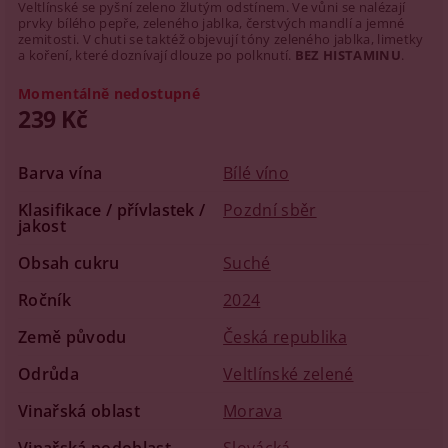
Veltlínské se pyšní zeleno žlutým odstínem. Ve vůni se nalézají
prvky bílého pepře, zeleného jablka, čerstvých mandlí a jemné
zemitosti. V chuti se taktéž objevují tóny zeleného jablka, limetky
a koření, které doznívají dlouze po polknutí.
BEZ HISTAMINU
.
Momentálně nedostupné
239 Kč
Barva vína
Bílé víno
Klasifikace / přívlastek /
Pozdní sběr
jakost
Obsah cukru
Suché
Ročník
2024
Země původu
Česká republika
Odrůda
Veltlínské zelené
Vinařská oblast
Morava