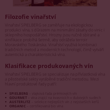
Filozofie vinařství
Vinařství SPIELBERG se zaměřuje na ekologickou
produkci vína, s důrazem na minimální zásahy do vinic i
sklepního hospodářství. Hrozny jsou ručně sbírané a
vinifikace probíhá šetrně, aby odrážela terroir
Moravského Toskánska. Vinařství využívá kombinaci
tradičních metod a moderních technologií, čímž vytváří
autentická a charakteristická vína.
Klasifikace produkovaných vín
Vinařství SPIELBERG se specializuje na přívlastková vína
a pěstitelské sekty vyráběné tradiční metodou. Mezi
hlavní produktové řady patří:
SPIELBERG
– vlajková řada prémiových vín
GOURMET
– vína zrající na kvasnicích v dubových sudech
AUSTERLITZ
– selekce nejlepších vín z nejstarších keřů
ORGANIC
– certifikovaná bio vína