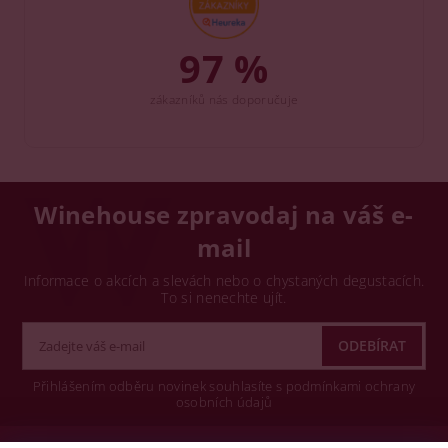
97 %
zákazníků nás doporučuje
Winehouse zpravodaj na váš e-
mail
Informace o akcích a slevách nebo o chystaných degustacích.
To si nenechte ujít.
Přihlášením odběru novinek souhlasíte s podmínkami ochrany
osobních údajů