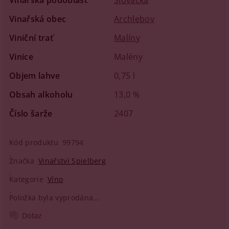
Vinařská podoblast
Slovácká
Vinařská obec
Archlebov
Viniční trať
Malíny
Vinice
Malény
Objem lahve
0,75 l
Obsah alkoholu
13,0 %
Číslo šarže
2407
Kód produktu
99794
Značka
Vinařství Spielberg
Kategorie
Víno
Položka byla vyprodána...
Dotaz