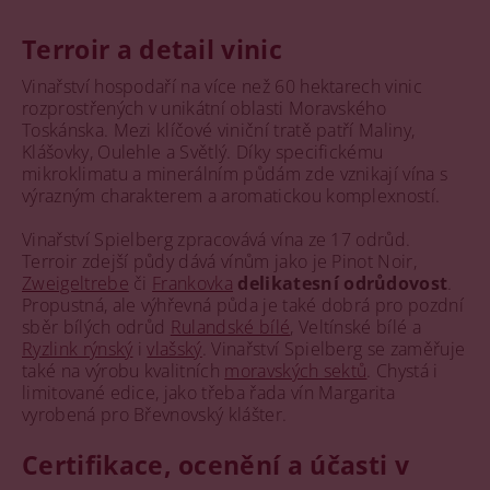
Terroir a detail vinic
Vinařství hospodaří na více než 60 hektarech vinic
rozprostřených v unikátní oblasti Moravského
Toskánska. Mezi klíčové viniční tratě patří Maliny,
Klášovky, Oulehle a Světlý. Díky specifickému
mikroklimatu a minerálním půdám zde vznikají vína s
výrazným charakterem a aromatickou komplexností.
Vinařství Spielberg zpracovává vína ze 17 odrůd.
Terroir zdejší půdy dává vínům jako je Pinot Noir,
Zweigeltrebe
či
Frankovka
delikatesní odrůdovost
.
Propustná, ale výhřevná půda je také dobrá pro pozdní
sběr bílých odrůd
Rulandské bílé
, Veltínské bílé a
Ryzlink rýnský
i
vlašský
. Vinařství Spielberg se zaměřuje
také na výrobu kvalitních
moravských sektů
. Chystá i
limitované edice, jako třeba řada vín Margarita
vyrobená pro Břevnovský klášter.
Certifikace, ocenění a účasti v