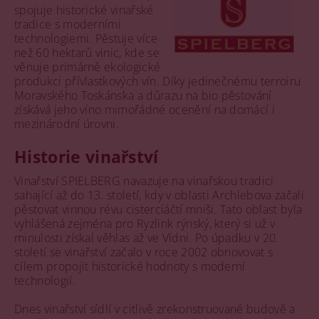
spojuje historické vinařské
tradice s moderními
technologiemi. Pěstuje více
než 60 hektarů vinic, kde se
věnuje primárně ekologické
produkci přívlastkových vín. Díky jedinečnému terroiru
Moravského Toskánska a důrazu na bio pěstování
získává jeho víno mimořádné ocenění na domácí i
mezinárodní úrovni.
Historie vinařství
Vinařství SPIELBERG navazuje na vinařskou tradici
sahající až do 13. století, kdy v oblasti Archlebova začali
pěstovat vinnou révu cisterciáčtí mniši. Tato oblast byla
vyhlášená zejména pro Ryzlink rýnský, který si už v
minulosti získal věhlas až ve Vídni. Po úpadku v 20.
století se vinařství začalo v roce 2002 obnovovat s
cílem propojit historické hodnoty s moderní
technologií.
Dnes vinařství sídlí v citlivě zrekonstruované budově a