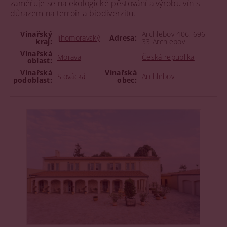
zaměřuje se na ekologické pěstování a výrobu vín s
důrazem na terroir a biodiverzitu.
Vinařský
Archlebov 406, 696
Jihomoravský
Adresa:
kraj:
33 Archlebov
Vinařská
Morava
Česká republika
oblast:
Vinařská
Vinařská
Slovácká
Archlebov
podoblast:
obec: