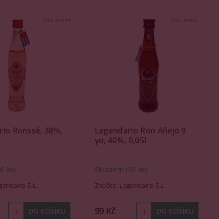
Kód:
84994
Kód:
84992
rio Ronssé, 38%,
Legendario Ron Aňejo 9
yo, 40%, 0,05l
(6 ks)
Skladem
(10 ks)
gendario S.L.
Značka:
Legendario S.L.
99 Kč