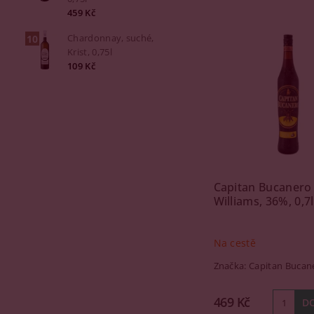
459 Kč
Chardonnay, suché,
Krist, 0,75l
109 Kč
Capitan Bucanero 
Williams, 36%, 0,7l
Na cestě
Značka:
Capitan Bucan
469 Kč