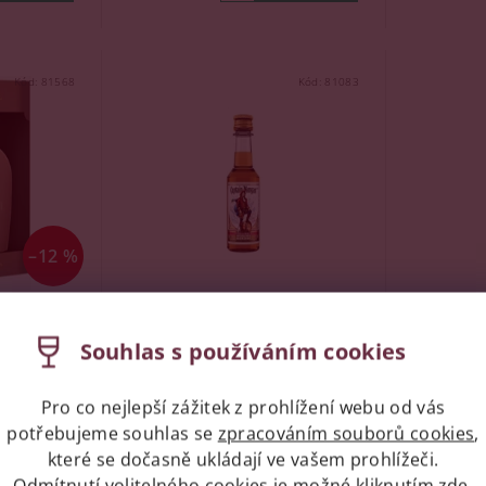
Kód:
81568
Kód:
81083
–12 %
ial Rare
Captain Morgan Spiced
Bentley
, 40%,
Gold, 35%, 0,05l
Founder
Souhlas s používáním cookies
40%, 0,7 
Pro co nejlepší zážitek z prohlížení webu od vás
Skladem
(21 ks)
Skladem
potřebujeme souhlas se
zpracováním souborů cookies
,
Značka:
Captain Morgan
Značka:
Be
které se dočasně ukládají ve vašem prohlížeči.
Odmítnutí volitelného cookies je možné kliknutím
zde
.