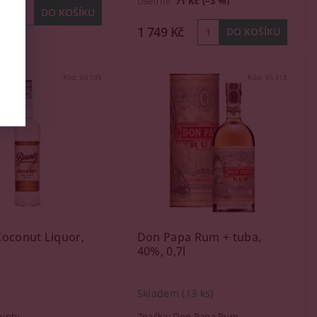
Ušetříte
:
71 Kč (–3 %)
1 749 Kč
Kód:
69195
Kód:
65318
Coconut Liquor,
Don Papa Rum + tuba,
l
40%, 0,7l
Skladem
(13 ks)
unty
Značka:
Don Papa Rum