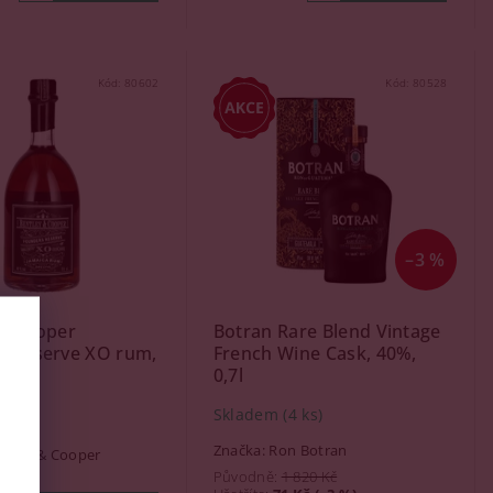
Kód:
80602
Kód:
80528
–3 %
 & Cooper
Botran Rare Blend Vintage
s Reserve XO rum,
French Wine Cask, 40%,
l
0,7l
Skladem
(4 ks)
(2 ks)
Značka:
Ron Botran
ntley & Cooper
Původně:
1 820 Kč