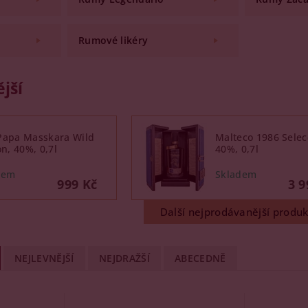
Rumové likéry
jší
Papa Masskara Wild
Malteco 1986 Selec
on, 40%, 0,7l
40%, 0,7l
999 Kč
3 9
Další nejprodávanější produk
NEJLEVNĚJŠÍ
NEJDRAŽŠÍ
ABECEDNĚ