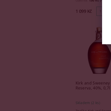
Ušetříte
:
150 Kč (–12 %
1 099 Kč
Kirk and Sweeney
Reserva, 40%, 0,7l
Skladem
(2 ks)
Značka:
Kirk and Swee