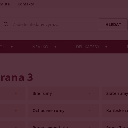
 místa
Kontakty
OL
NEALKO
DELIKATESY
trana 3
Bílé rumy
Zlaté rum
Ochucené rumy
Karibské 
Rumy Legendario
Rumy Zac