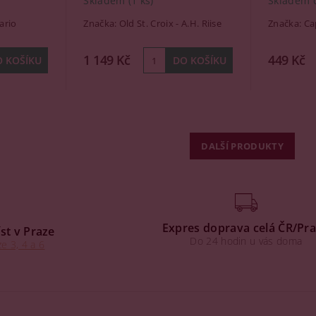
Skladem
(1 ks)
Skladem 
ario
Značka:
Old St. Croix - A.H. Riise
Značka:
Ca
1 149 Kč
449 Kč
DALŠÍ PRODUKTY
Expres doprava celá ČR/Pr
st v Praze
Do 24 hodin u vás doma
e 3, 4 a 6