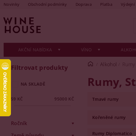
Novinky
Obchodní podmínky
Doprava
Platba
Výdejní
AKČNÍ NABÍDKA
VÍNO
ALKOH
Alkohol
Rumy
Filtrovat produkty
Rumy
, S
NA SKLADĚ
59
KČ
95000
KČ
Tmavé rumy
Kořeněné rumy
Ročník
Rumy Diplomatico
Země původu