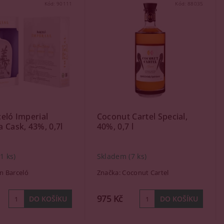
Kód:
90111
Kód:
88035
eló Imperial
Coconut Cartel Special,
 Cask, 43%, 0,7l
40%, 0,7 l
(1 ks)
Skladem
(7 ks)
n Barceló
Značka:
Coconut Cartel
975 Kč