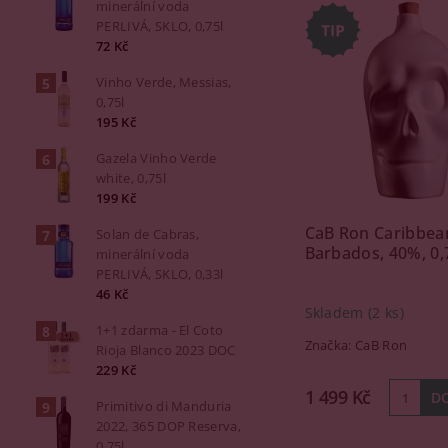
minerální voda
PERLIVÁ, SKLO, 0,75l
72 Kč
Vinho Verde, Messias,
0,75l
195 Kč
Gazela Vinho Verde
white, 0,75l
199 Kč
CaB Ron Caribbea
Solan de Cabras,
Barbados, 40%, 0,
minerální voda
PERLIVÁ, SKLO, 0,33l
46 Kč
Skladem
(2 ks)
1+1 zdarma - El Coto
Značka:
CaB Ron
Rioja Blanco 2023 DOC
229 Kč
1 499 Kč
Primitivo di Manduria
2022, 365 DOP Reserva,
0,75l