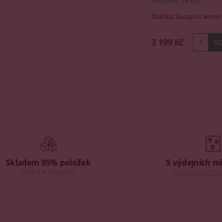
Skladem
(4 ks)
Značka:
Zacapa Centen
3 199 Kč
Skladem 95% položek
5 výdejních mí
Ihned k expedici
Výdejny na Praz