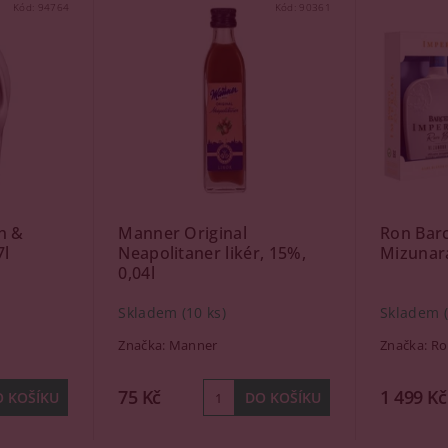
Kód:
94764
Kód:
90361
n &
Manner Original
Ron Barc
7l
Neapolitaner likér, 15%,
Mizunara
0,04l
Skladem
(10 ks)
Skladem
Značka:
Manner
Značka:
Ro
75 Kč
1 499 Kč