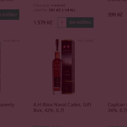
Původně:
1 930 Kč
Ušetříte
:
351 Kč (–18 %)
399 Kč
1 579 Kč
Kód:
64614
Kód:
58896
avenly
A.H.Riise Naval Cadet, Gift
Capitan 
Box, 42%, 0,7l
34%, 0,7