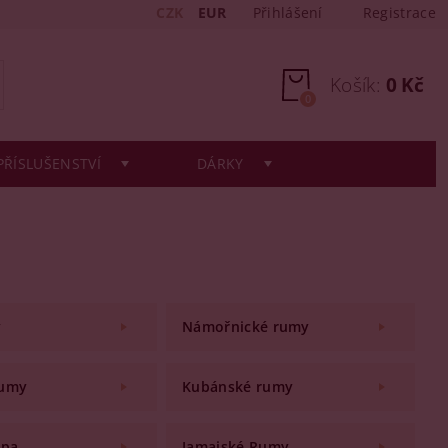
CZK
EUR
Přihlášení
Registrace
Košík:
0 Kč
0
PŘÍSLUŠENSTVÍ
DÁRKY
y
Námořnické rumy
rumy
Kubánské rumy
apa
Jamajské Rumy