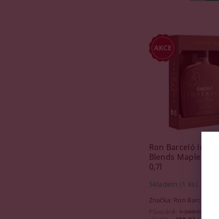
Ron Barceló Imper
Blends Maple Cask
0,7l
Skladem
(1 ks)
Značka:
Ron Barceló
Původně:
1 249 Kč