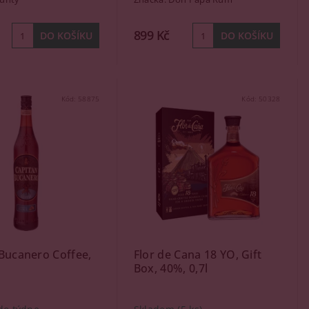
899 Kč
Kód:
58875
Kód:
50328
Bucanero Coffee,
Flor de Cana 18 YO, Gift
l
Box, 40%, 0,7l