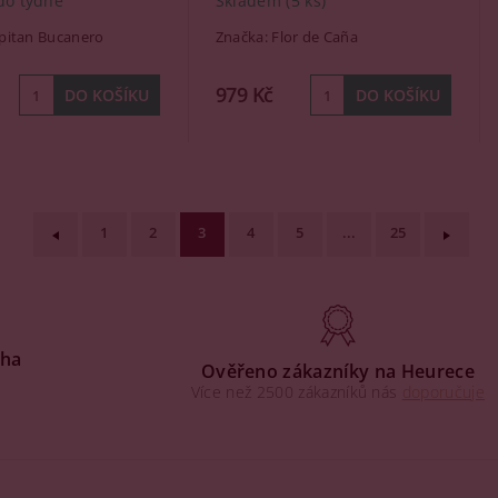
do týdne
Skladem
(5 ks)
pitan Bucanero
Značka:
Flor de Caña
979 Kč
1
2
3
4
5
...
25
aha
Ověřeno zákazníky na Heurece
Více než 2500 zákazníků nás
doporučuje