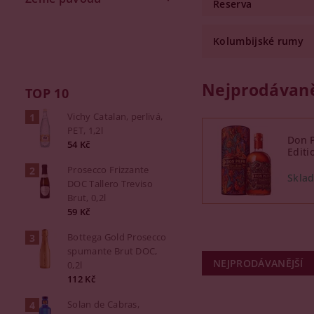
Reserva
Kolumbijské rumy
Nejprodávaně
TOP 10
Vichy Catalan, perlivá,
PET, 1,2l
Don 
54 Kč
Editi
Prosecco Frizzante
DOC Tallero Treviso
Brut, 0,2l
59 Kč
Bottega Gold Prosecco
spumante Brut DOC,
NEJPRODÁVANĚJŠÍ
0,2l
112 Kč
Solan de Cabras,