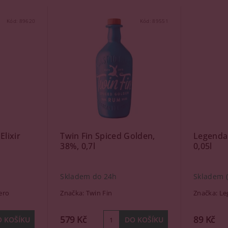
Kód:
89620
Kód:
89551
Elixir
Twin Fin Spiced Golden,
Legenda
38%, 0,7l
0,05l
Skladem do 24h
Skladem
ero
Značka:
Twin Fin
Značka:
Le
579 Kč
89 Kč