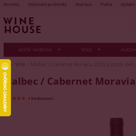
Novinky
Obchodní podmínky
Doprava
Platba
Výdejní
AKČNÍ NABÍDKA
VÍNO
ALKOH
Víno
Malbec / Cabernet Moravia, 2023, pozdní sběr,
Malbec / Cabernet Moravia,
1 hodnocení