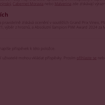
 rýnský
,
Cabernet Moravia
nebo
Malverina
zde získávají výraz
žích
24 a pravidelně získává ocenění v soutěžích Grand Prix Vinex, 
1, výběr z hroznů, a Absolutní šampion PIWI Award 2024 za 
napíše příspěvek k této položce.
ní uživatelé mohou vkládat příspěvky. Prosím
přihlaste se
neb