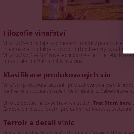
Filozofie vinařství
Vinařství se profiluje jako moderní rodinný podnik, který 
integrované produkce s podporou biodiverzity, výsadbou by
Vinařství využívá špičkové technologie – od řízeného kvaše
porotu, ale i běžného milovníka vína.
Klasifikace produkovaných vín
Vinařství produkuje jakostní i přívlastková vína včetně ledov
perlivá vína i cuvée s názvem Veltlínské trio, Cabernetové c
Víno se pěstuje na dvou hlavních tratích.
Trať Stará hora
u
Žádovicích je zase ideální pro
Cabernet Moravia
,
Svatovavř
Terroir a detail vinic
Vinice se nacházejí ve viničních tratích Žádovice, Hýsly a K