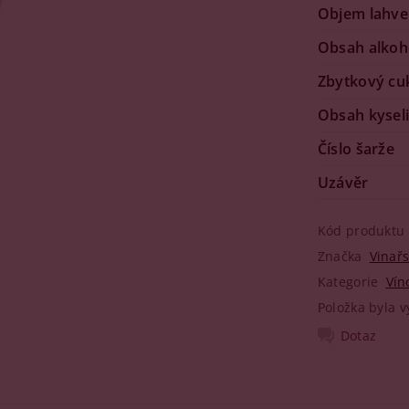
Objem lahve
Obsah alkoh
Zbytkový cu
Obsah kysel
Číslo šarže
Uzávěr
Kód produktu
Značka
Vinař
Kategorie
Vín
Položka byla v
Dotaz