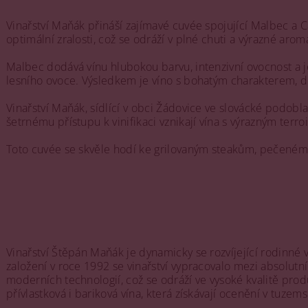
Vinařství Maňák přináší zajímavé cuvée spojující Malbec a 
optimální zralosti, což se odráží v plné chuti a výrazné aro
Malbec dodává vínu hlubokou barvu, intenzivní ovocnost a 
lesního ovoce. Výsledkem je víno s bohatým charakterem, 
Vinařství Maňák, sídlící v obci Žádovice ve slovácké podob
šetrnému přístupu k vinifikaci vznikají vína s výrazným terr
Toto cuvée se skvěle hodí ke grilovaným steakům, pečené
Vinařství Štěpán Maňák je dynamicky se rozvíjející rodinné v
založení v roce 1992 se vinařství vypracovalo mezi absolutní š
moderních technologií, což se odráží ve vysoké kvalitě prod
přívlastková i bariková vína, která získávají ocenění v tuzems