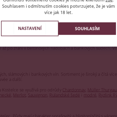
Souhlasem i odmítnutím cookies potvrzujete, že je vám
více jak 18 let.
NASTAVENÍ
SOUHLASÍM
propojuje technologický pokrok s přírodními principy a ekolo
linných směsí a šetrným ošetřováním. Cílem je pěstovat zdra
ní až po zrání v betonových nádobách a barikových sudech. Vš
ých, slámových i barikových vín. Sortiment je široký a čítá víc
uvée a další.
 Kostelce se využívá pro odrůdy
Chardonnay
,
Müller Thurgau
inecké
,
Merlot
,
Sauvignon
,
Rulandské šedé
i
modré
,
Ryzlink R
ostelec. Půdy mají charakter sprašovitý a hlinitopísčitý s váp