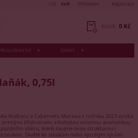
CZK
EUR
Přihlášení
Registrace
Košík:
0 Kč
0
PŘÍSLUŠENSTVÍ
DÁRKY
aňák, 0,75l
ée Malbecu a Cabernetu Moravia z ročníku 2023 vyniká
s jemnými tříslovinami a bohatou ovocnou aromatikou.
 pozdního sběru, které zaujme svou strukturou i
dozvukem. Skvělé ke steakům nebo vyzrálým sýrům.