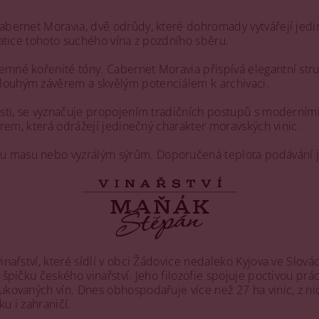
Cabernet Moravia, dvě odrůdy, které dohromady vytvářejí jed
matice tohoto suchého vína z pozdního sběru.
jemné kořenité tóny. Cabernet Moravia přispívá elegantní st
dlouhým závěrem a skvělým potenciálem k archivaci.
lasti, se vyznačuje propojením tradičních postupů s moderním
oirem, která odrážejí jedinečný charakter moravských vinic.
mu masu nebo vyzrálým sýrům. Doporučená teplota podávání j
inařství, které sídlí v obci Žádovice nedaleko Kyjova ve Slov
pičku českého vinařství. Jeho filozofie spojuje poctivou práci,
ukovaných vín. Dnes obhospodařuje více než 27 ha vinic, z ni
ku i zahraničí.