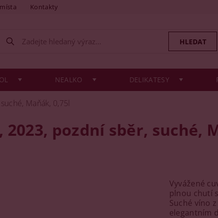
 místa
Kontakty
OL
NEALKO
DELIKATESY
 suché, Maňák, 0,75l
 2023, pozdní sběr, suché, M
Vyvážené cuv
plnou chutí 
Suché víno z
elegantním 