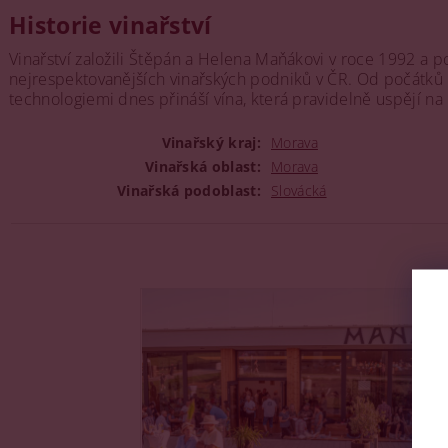
Historie vinařství
Vinařství založili Štěpán a Helena Maňákovi v roce 1992 a 
nejrespektovanějších vinařských podniků v ČR. Od počátků kla
technologiemi dnes přináší vína, která pravidelně uspějí na
Vinařský kraj:
Morava
Vinařská oblast:
Morava
Vinařská podoblast:
Slovácká