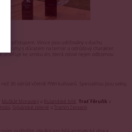
gickým přístupem. Vinice jsou udržovány v duchu
vé hrozny s důrazem na terroir a odrůdový charakter.
e směřuje ke vzniku vín, která osloví nejen odbornou
e než 30 odrůd včetně PIWI kultivarů. Specialitou jsou sekty,
,
Muškát Moravský
a
Rulandské bílé
.
Trať Fěruňk
v
ýnský
,
Sylvánské zelené
a
Tramín červený
.
encovým podložím, ideální pro bílá aromatická vína a