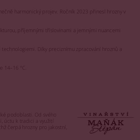
inečně harmonický projev. Ročník 2023 přinesl hrozny v
rukturou, příjemnými tříslovinami a jemnými nuancemi
i technologiemi. Díky preciznímu zpracování hroznů a
e 14–16 °C.
ácké podoblasti. Od svého
 úctu k tradici a využití
chž čerpá hrozny pro jakostní,