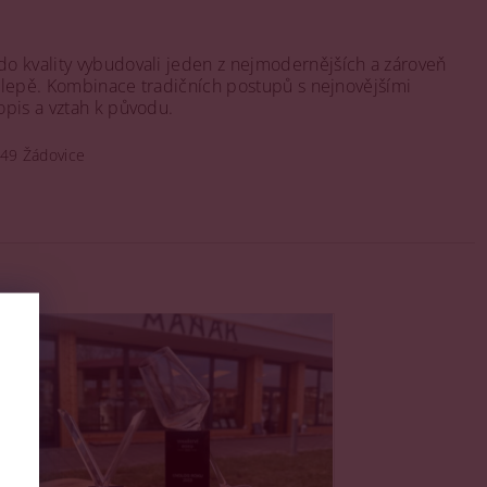
 do kvality vybudovali jeden z nejmodernějších a zároveň
 sklepě. Kombinace tradičních postupů s nejnovějšími
opis a vztah k původu.
 49 Žádovice