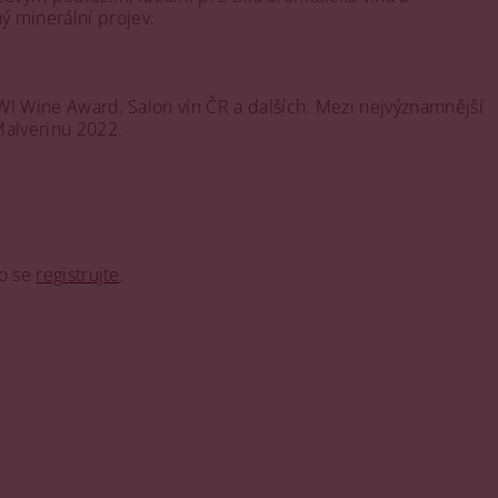
ný minerální projev.
PIWI Wine Award, Salon vín ČR a dalších. Mezi nejvýznamnější
Malverinu 2022.
o se
registrujte
.