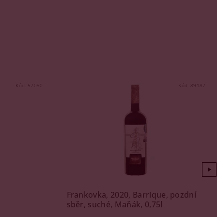
Kód:
57090
Kód:
89187
Frankovka, 2020, Barrique, pozdní
sběr, suché, Maňák, 0,75l