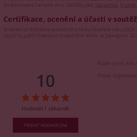
strukturovaná červená vína. Odrůdy jako
Sauvignon
,
Ryzlink
Certifikace, ocenění a účasti v soutě
Vinařství je držitelem prestižního titulu Vinařství roku 20
úspěchy patří Champion Grand Prix Vinex za Sauvignon 202
Buďte první, kdo 
10
Pouze registrova
Hodnotil 1 zákazník
PŘIDAT HODNOCENÍ