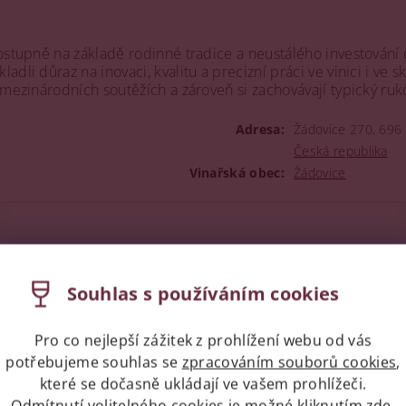
postupně na základě rodinné tradice a neustálého investování
dli důraz na inovaci, kvalitu a precizní práci ve vinici i ve
 mezinárodních soutěžích a zároveň si zachovávají typický ruk
Adresa:
Žádovice 270, 696
Česká republika
Vinařská obec:
Žádovice
Souhlas s používáním cookies
Pro co nejlepší zážitek z prohlížení webu od vás
potřebujeme souhlas se
zpracováním souborů cookies
,
které se dočasně ukládají ve vašem prohlížeči.
Odmítnutí volitelného cookies je možné kliknutím
zde
.