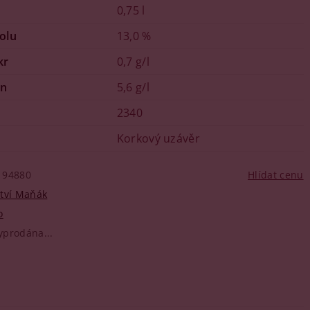
0,75 l
olu
13,0 %
kr
0,7 g/l
in
5,6 g/l
2340
Korkový uzávěr
94880
Hlídat cenu
ství Maňák
o
yprodána...